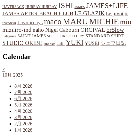
ISHI
JAMES+LIFE
HAVERSACK
HURRAY HURRAY
JAMES
LE GLAZIK
JAMES AFTER BEACH CLUB
Le pivot
le
MARU
MICHIE
maco
mio
Luvourdays
tricoteur
orSlow
mizuiro-ind
naho
Nigel Cabourn
ORCIVAL
SAINT JAMES
STANDARD SHIRT
Patagonia
SHOES LIKE POTTERY
YUKI
STUDIO ORIBE
YUSEI
シェフ日記
unfil
tannossa
Calendar
<
10月 2025
8月 2026
7月 2026
6月 2026
5月 2026
4月 2026
3月 2026
2月 2026
1月 2026