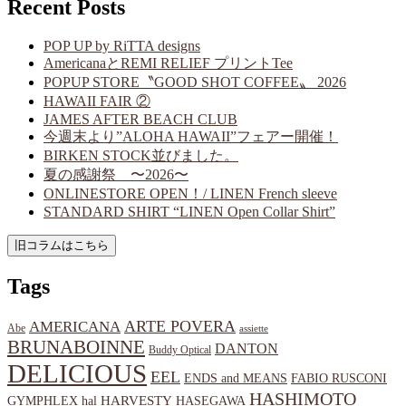
Recent Posts
POP UP by RiTTA designs
AmericanaとREMI RELIEF プリントTee
POPUP STORE〝GOOD SHOT COFFEE〟 2026
HAWAII FAIR ②
JAMES AFTER BEACH CLUB
今週末より”ALOHA HAWAII”フェアー開催！
BIRKEN STOCK並びました。
夏の感謝祭 〜2026〜
ONLINESTORE OPEN！/ LINEN French sleeve
STANDARD SHIRT “LINEN Open Collar Shirt”
Tags
ARTE POVERA
AMERICANA
Abe
assiette
BRUNABOINNE
DANTON
Buddy Optical
DELICIOUS
EEL
ENDS and MEANS
FABIO RUSCONI
HASHIMOTO
HARVESTY
hal
HASEGAWA
GYMPHLEX