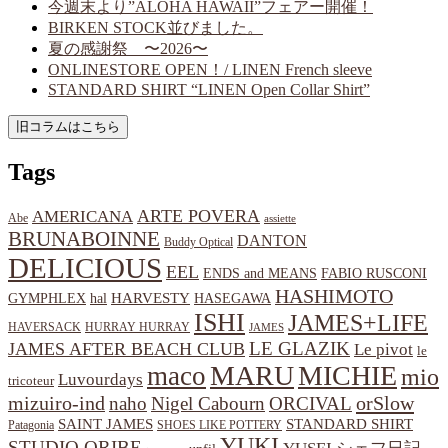
今週末より”ALOHA HAWAII”フェアー開催！
BIRKEN STOCK並びました。
夏の感謝祭 〜2026〜
ONLINESTORE OPEN！/ LINEN French sleeve
STANDARD SHIRT “LINEN Open Collar Shirt”
Tags
ARTE POVERA
AMERICANA
Abe
assiette
BRUNABOINNE
DANTON
Buddy Optical
DELICIOUS
EEL
ENDS and MEANS
FABIO RUSCONI
HASHIMOTO
HARVESTY
hal
HASEGAWA
GYMPHLEX
ISHI
JAMES+LIFE
HAVERSACK
HURRAY HURRAY
JAMES
LE GLAZIK
JAMES AFTER BEACH CLUB
Le pivot
le
MARU
MICHIE
maco
mio
Luvourdays
tricoteur
orSlow
mizuiro-ind
naho
Nigel Cabourn
ORCIVAL
SAINT JAMES
STANDARD SHIRT
Patagonia
SHOES LIKE POTTERY
YUKI
STUDIO ORIBE