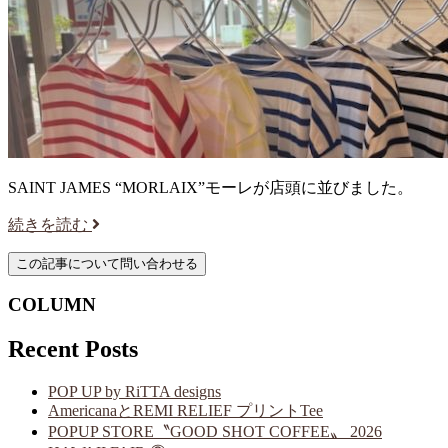
SAINT JAMES “MORLAIX”モーレが店頭に並びました。
続きを読む
COLUMN
Recent Posts
POP UP by RiTTA designs
AmericanaとREMI RELIEF プリントTee
POPUP STORE〝GOOD SHOT COFFEE〟 2026