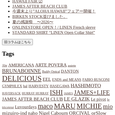
HAWAII FAIR ②
JAMES AFTER BEACH CLUB
今週末より”ALOHA HAWAII”フェアー開催！
BIRKEN STOCK並びました。
夏の感謝祭 〜2026〜
ONLINESTORE OPEN！/ LINEN French sleeve
STANDARD SHIRT “LINEN Open Collar Shirt”
Tags
ARTE POVERA
AMERICANA
Abe
assiette
BRUNABOINNE
DANTON
Buddy Optical
DELICIOUS
EEL
ENDS and MEANS
FABIO RUSCONI
HASHIMOTO
HARVESTY
hal
HASEGAWA
GYMPHLEX
ISHI
JAMES+LIFE
HAVERSACK
HURRAY HURRAY
JAMES
LE GLAZIK
JAMES AFTER BEACH CLUB
Le pivot
le
MARU
MICHIE
maco
mio
Luvourdays
tricoteur
orSlow
mizuiro-ind
naho
Nigel Cabourn
ORCIVAL