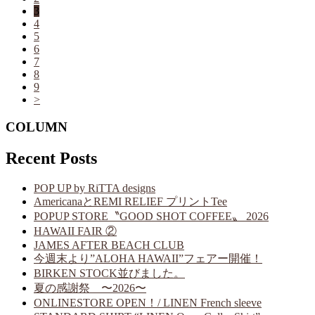
3
4
5
6
7
8
9
>
COLUMN
Recent Posts
POP UP by RiTTA designs
AmericanaとREMI RELIEF プリントTee
POPUP STORE〝GOOD SHOT COFFEE〟 2026
HAWAII FAIR ②
JAMES AFTER BEACH CLUB
今週末より”ALOHA HAWAII”フェアー開催！
BIRKEN STOCK並びました。
夏の感謝祭 〜2026〜
ONLINESTORE OPEN！/ LINEN French sleeve