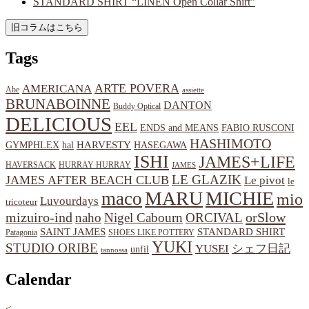
STANDARD SHIRT “LINEN Open Collar Shirt”
Tags
ARTE POVERA
AMERICANA
Abe
assiette
BRUNABOINNE
DANTON
Buddy Optical
DELICIOUS
EEL
ENDS and MEANS
FABIO RUSCONI
HASHIMOTO
HARVESTY
hal
HASEGAWA
GYMPHLEX
ISHI
JAMES+LIFE
HAVERSACK
HURRAY HURRAY
JAMES
LE GLAZIK
JAMES AFTER BEACH CLUB
Le pivot
le
MARU
MICHIE
maco
mio
Luvourdays
tricoteur
orSlow
mizuiro-ind
naho
Nigel Cabourn
ORCIVAL
SAINT JAMES
STANDARD SHIRT
Patagonia
SHOES LIKE POTTERY
YUKI
STUDIO ORIBE
YUSEI
シェフ日記
unfil
tannossa
Calendar
<