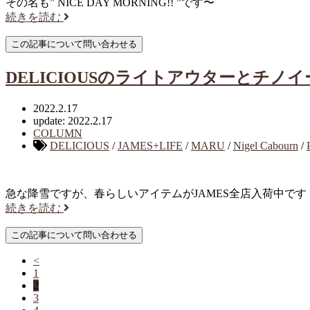
その名も” NICE DAY MORNING!! ”です〜
続きを読む
DELICIOUSのライトアウターとチノ
2022.2.17
update: 2022.2.17
COLUMN
DELICIOUS
/
JAMES+LIFE
/
MARU
/
Nigel Cabourn
/
急な降雪ですが、春らしいアイテムがJAMES全店入荷中です
続きを読む
<
1
2
3