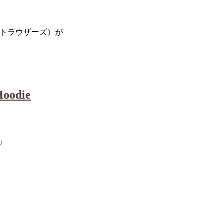
ーミー トラウザーズ）が
oodie
U