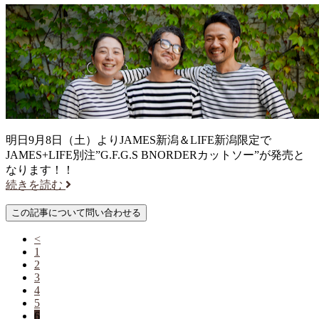
明日9月8日（土）よりJAMES新潟＆LIFE新潟限定で
JAMES+LIFE別注”G.F.G.S BNORDERカットソー”が発売と
なります！！
続きを読む
<
1
2
3
4
5
6