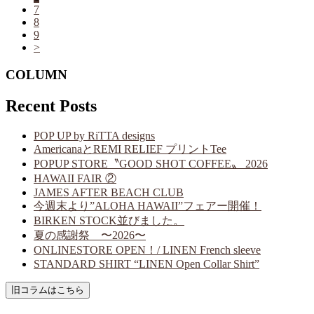
7
8
9
>
COLUMN
Recent Posts
POP UP by RiTTA designs
AmericanaとREMI RELIEF プリントTee
POPUP STORE〝GOOD SHOT COFFEE〟 2026
HAWAII FAIR ②
JAMES AFTER BEACH CLUB
今週末より”ALOHA HAWAII”フェアー開催！
BIRKEN STOCK並びました。
夏の感謝祭 〜2026〜
ONLINESTORE OPEN！/ LINEN French sleeve
STANDARD SHIRT “LINEN Open Collar Shirt”