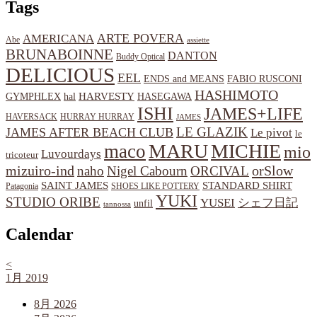
Tags
ARTE POVERA
AMERICANA
Abe
assiette
BRUNABOINNE
DANTON
Buddy Optical
DELICIOUS
EEL
ENDS and MEANS
FABIO RUSCONI
HASHIMOTO
HARVESTY
hal
HASEGAWA
GYMPHLEX
ISHI
JAMES+LIFE
HAVERSACK
HURRAY HURRAY
JAMES
LE GLAZIK
JAMES AFTER BEACH CLUB
Le pivot
le
MARU
MICHIE
maco
mio
Luvourdays
tricoteur
orSlow
mizuiro-ind
naho
Nigel Cabourn
ORCIVAL
SAINT JAMES
STANDARD SHIRT
Patagonia
SHOES LIKE POTTERY
YUKI
STUDIO ORIBE
YUSEI
シェフ日記
unfil
tannossa
Calendar
<
1月 2019
8月 2026