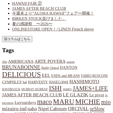
HAWAII FAIR ②
JAMES AFTER BEACH CLUB
今週末より”ALOHA HAWAII”フェアー開催！
BIRKEN STOCK並びました。
夏の感謝祭 〜2026〜
ONLINESTORE OPEN！/ LINEN French sleeve
Tags
ARTE POVERA
AMERICANA
Abe
assiette
BRUNABOINNE
DANTON
Buddy Optical
DELICIOUS
EEL
ENDS and MEANS
FABIO RUSCONI
HASHIMOTO
HARVESTY
hal
HASEGAWA
GYMPHLEX
ISHI
JAMES+LIFE
HAVERSACK
HURRAY HURRAY
JAMES
LE GLAZIK
JAMES AFTER BEACH CLUB
Le pivot
le
MARU
MICHIE
maco
mio
Luvourdays
tricoteur
orSlow
mizuiro-ind
naho
Nigel Cabourn
ORCIVAL