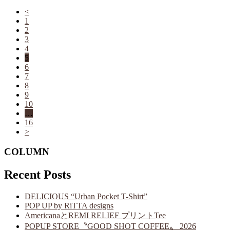
<
1
2
3
4
5
6
7
8
9
10
…
16
>
COLUMN
Recent Posts
DELICIOUS “Urban Pocket T-Shirt”
POP UP by RiTTA designs
AmericanaとREMI RELIEF プリントTee
POPUP STORE〝GOOD SHOT COFFEE〟 2026