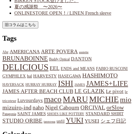
BIRKEN STOCK並びました。
夏の感謝祭 〜2026〜
ONLINESTORE OPEN！/ LINEN French sleeve
Tags
ARTE POVERA
AMERICANA
Abe
assiette
BRUNABOINNE
DANTON
Buddy Optical
DELICIOUS
EEL
ENDS and MEANS
FABIO RUSCONI
HASHIMOTO
HARVESTY
hal
HASEGAWA
GYMPHLEX
ISHI
JAMES+LIFE
HAVERSACK
HURRAY HURRAY
JAMES
LE GLAZIK
JAMES AFTER BEACH CLUB
Le pivot
le
MARU
MICHIE
maco
mio
Luvourdays
tricoteur
orSlow
mizuiro-ind
naho
Nigel Cabourn
ORCIVAL
SAINT JAMES
STANDARD SHIRT
Patagonia
SHOES LIKE POTTERY
YUKI
STUDIO ORIBE
YUSEI
シェフ日記
unfil
tannossa