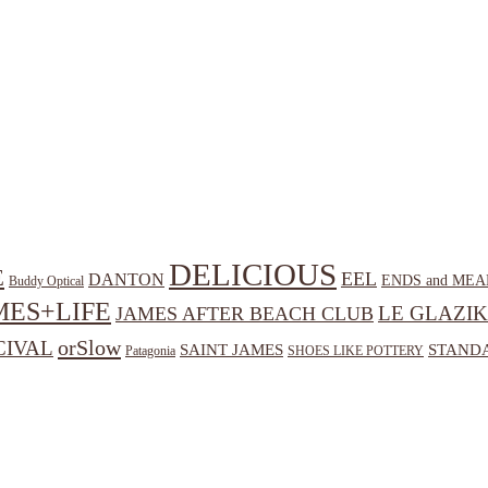
DELICIOUS
E
EEL
DANTON
ENDS and MEA
Buddy Optical
MES+LIFE
LE GLAZIK
JAMES AFTER BEACH CLUB
orSlow
CIVAL
SAINT JAMES
STANDA
Patagonia
SHOES LIKE POTTERY