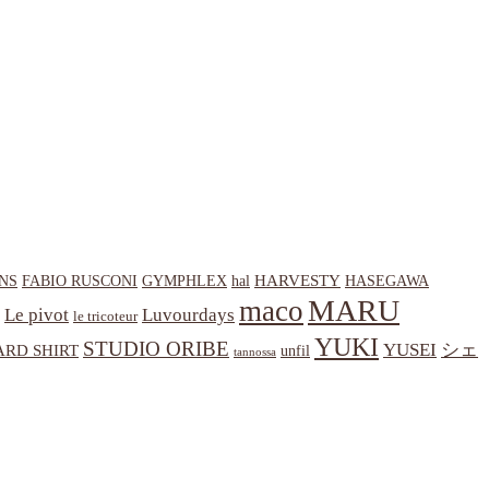
HARVESTY
NS
hal
HASEGAWA
FABIO RUSCONI
GYMPHLEX
MARU
maco
Le pivot
Luvourdays
le tricoteur
YUKI
STUDIO ORIBE
YUSEI
シェ
RD SHIRT
unfil
tannossa