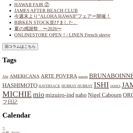
HAWAII FAIR ②
JAMES AFTER BEACH CLUB
今週末より”ALOHA HAWAII”フェアー開催！
BIRKEN STOCK並びました。
夏の感謝祭 〜2026〜
ONLINESTORE OPEN！/ LINEN French sleeve
Tags
BRUNABOINN
ARTE POVERA
AMERICANA
Abe
assiette
ISHI
JA
HASHIMOTO
HAVERSACK
HURRAY HURRAY
JAMES
MICHIE
mio
mizuiro-ind
naho
Nigel Cabourn
OR
フ日記
Calendar
<