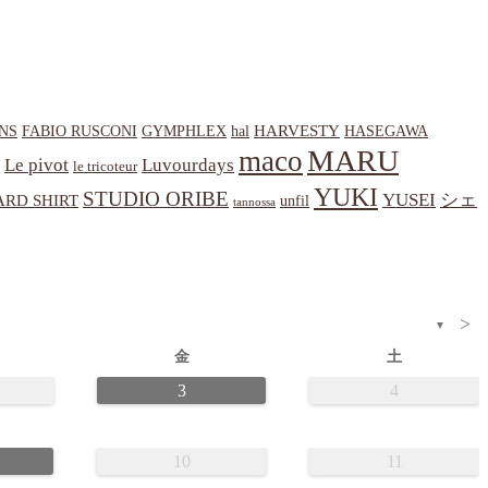
HARVESTY
NS
hal
HASEGAWA
FABIO RUSCONI
GYMPHLEX
MARU
maco
Le pivot
Luvourdays
le tricoteur
YUKI
STUDIO ORIBE
YUSEI
シェ
RD SHIRT
unfil
tannossa
>
▼
金
土
3
4
10
11