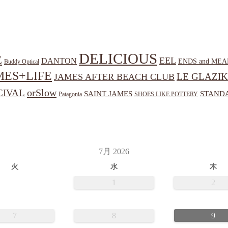
DELICIOUS
E
EEL
DANTON
ENDS and MEA
Buddy Optical
MES+LIFE
LE GLAZIK
JAMES AFTER BEACH CLUB
orSlow
CIVAL
SAINT JAMES
STANDA
Patagonia
SHOES LIKE POTTERY
7月 2026
火
水
木
1
2
7
8
9