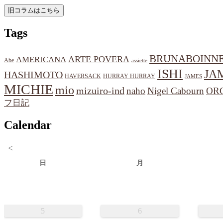
Tags
BRUNABOINN
ARTE POVERA
AMERICANA
Abe
assiette
ISHI
JA
HASHIMOTO
HAVERSACK
HURRAY HURRAY
JAMES
MICHIE
mio
mizuiro-ind
naho
Nigel Cabourn
OR
フ日記
Calendar
<
日
月
5
6