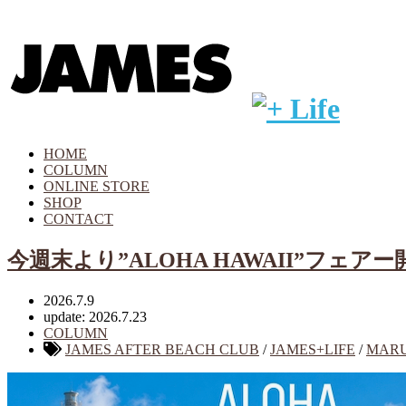
HOME
COLUMN
ONLINE STORE
SHOP
CONTACT
今週末より”ALOHA HAWAII”フェア
2026.7.9
update: 2026.7.23
COLUMN
JAMES AFTER BEACH CLUB
/
JAMES+LIFE
/
MAR