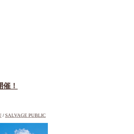
ー開催！
U
/
SALVAGE PUBLIC