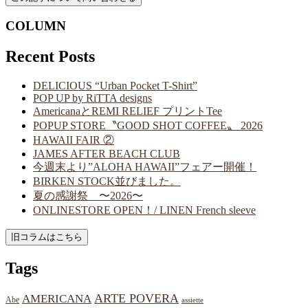
COLUMN
Recent Posts
DELICIOUS “Urban Pocket T-Shirt”
POP UP by RiTTA designs
AmericanaとREMI RELIEF プリントTee
POPUP STORE〝GOOD SHOT COFFEE〟 2026
HAWAII FAIR ②
JAMES AFTER BEACH CLUB
今週末より”ALOHA HAWAII”フェアー開催！
BIRKEN STOCK並びました。
夏の感謝祭 〜2026〜
ONLINESTORE OPEN！/ LINEN French sleeve
Tags
ARTE POVERA
AMERICANA
Abe
assiette