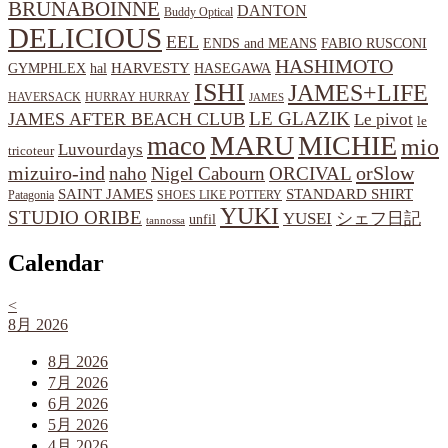
BRUNABOINNE
DANTON
Buddy Optical
DELICIOUS
EEL
ENDS and MEANS
FABIO RUSCONI
HASHIMOTO
HARVESTY
hal
HASEGAWA
GYMPHLEX
ISHI
JAMES+LIFE
HAVERSACK
HURRAY HURRAY
JAMES
LE GLAZIK
JAMES AFTER BEACH CLUB
Le pivot
le
MARU
MICHIE
maco
mio
Luvourdays
tricoteur
orSlow
mizuiro-ind
naho
Nigel Cabourn
ORCIVAL
SAINT JAMES
STANDARD SHIRT
Patagonia
SHOES LIKE POTTERY
YUKI
STUDIO ORIBE
YUSEI
シェフ日記
unfil
tannossa
Calendar
<
8月 2026
8月 2026
7月 2026
6月 2026
5月 2026
4月 2026