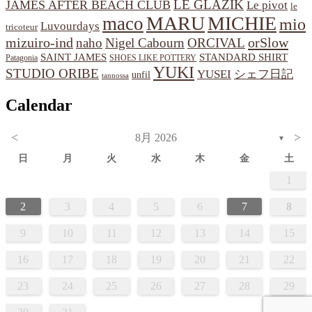
LE GLAZIK
JAMES AFTER BEACH CLUB
Le pivot
le
MARU
MICHIE
maco
mio
Luvourdays
tricoteur
orSlow
mizuiro-ind
naho
Nigel Cabourn
ORCIVAL
SAINT JAMES
STANDARD SHIRT
Patagonia
SHOES LIKE POTTERY
YUKI
STUDIO ORIBE
YUSEI
シェフ日記
unfil
tannossa
Calendar
<
>
8月 2026
▼
日
月
火
水
木
金
土
1
2
3
4
5
6
7
8
9
10
11
12
13
14
15
16
17
18
19
20
21
22
23
24
25
26
27
28
29