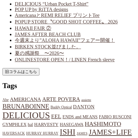
DELICIOUS “Urban Pocket T-Shirt”
POP UP by RiTTA designs
AmericanaとREMI RELIEF プリントTee
POPUP STORE〝GOOD SHOT COFFEE〟 2026
HAWAII FAIR ②
JAMES AFTER BEACH CLUB
今週末より”ALOHA HAWAII”フェアー開催！
BIRKEN STOCK並びました。
夏の感謝祭 〜2026〜
ONLINESTORE OPEN！/ LINEN French sleeve
Tags
ARTE POVERA
AMERICANA
Abe
assiette
BRUNABOINNE
DANTON
Buddy Optical
DELICIOUS
EEL
ENDS and MEANS
FABIO RUSCONI
HASHIMOTO
HARVESTY
hal
HASEGAWA
GYMPHLEX
ISHI
JAMES+LIFE
HAVERSACK
HURRAY HURRAY
JAMES