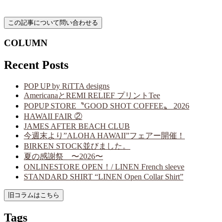
COLUMN
Recent Posts
POP UP by RiTTA designs
AmericanaとREMI RELIEF プリントTee
POPUP STORE〝GOOD SHOT COFFEE〟 2026
HAWAII FAIR ②
JAMES AFTER BEACH CLUB
今週末より”ALOHA HAWAII”フェアー開催！
BIRKEN STOCK並びました。
夏の感謝祭 〜2026〜
ONLINESTORE OPEN！/ LINEN French sleeve
STANDARD SHIRT “LINEN Open Collar Shirt”
Tags