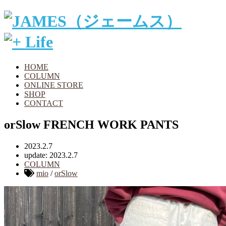
HOME
COLUMN
ONLINE STORE
SHOP
CONTACT
orSlow FRENCH WORK PANTS
2023.2.7
update: 2023.2.7
COLUMN
mio
/
orSlow