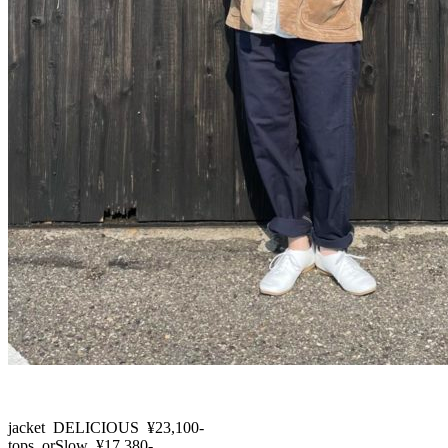
jacket DELICIOUS ¥23,100-
tops orSlow ¥17,380-