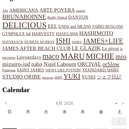
ARTE POVERA
AMERICANA
Abe
assiette
BRUNABOINNE
DANTON
Buddy Optical
DELICIOUS
EEL
ENDS and MEANS
FABIO RUSCONI
HASHIMOTO
HARVESTY
hal
HASEGAWA
GYMPHLEX
ISHI
JAMES+LIFE
HAVERSACK
HURRAY HURRAY
JAMES
LE GLAZIK
JAMES AFTER BEACH CLUB
Le pivot
le
MARU
MICHIE
maco
mio
Luvourdays
tricoteur
orSlow
mizuiro-ind
naho
Nigel Cabourn
ORCIVAL
SAINT JAMES
STANDARD SHIRT
Patagonia
SHOES LIKE POTTERY
YUKI
STUDIO ORIBE
YUSEI
シェフ日記
unfil
tannossa
Calendar
<
>
8月 2026
▼
日
月
火
水
木
金
土
1