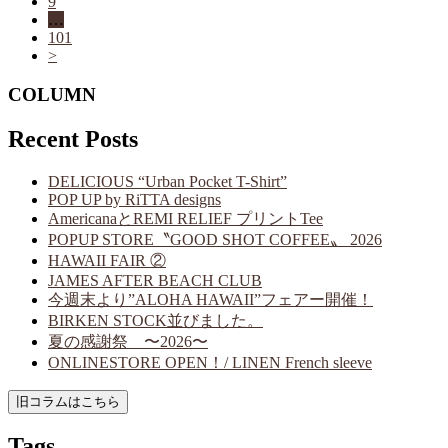
9
…
101
>
COLUMN
Recent Posts
DELICIOUS “Urban Pocket T-Shirt”
POP UP by RiTTA designs
AmericanaとREMI RELIEF プリントTee
POPUP STORE〝GOOD SHOT COFFEE〟 2026
HAWAII FAIR ②
JAMES AFTER BEACH CLUB
今週末より”ALOHA HAWAII”フェアー開催！
BIRKEN STOCK並びました。
夏の感謝祭 〜2026〜
ONLINESTORE OPEN！/ LINEN French sleeve
Tags