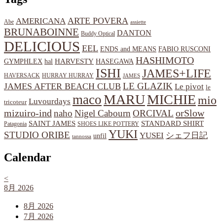
ARTE POVERA
AMERICANA
Abe
assiette
BRUNABOINNE
DANTON
Buddy Optical
DELICIOUS
EEL
ENDS and MEANS
FABIO RUSCONI
HASHIMOTO
HARVESTY
hal
HASEGAWA
GYMPHLEX
ISHI
JAMES+LIFE
HAVERSACK
HURRAY HURRAY
JAMES
LE GLAZIK
JAMES AFTER BEACH CLUB
Le pivot
le
MARU
MICHIE
maco
mio
Luvourdays
tricoteur
orSlow
mizuiro-ind
naho
Nigel Cabourn
ORCIVAL
SAINT JAMES
STANDARD SHIRT
Patagonia
SHOES LIKE POTTERY
YUKI
STUDIO ORIBE
YUSEI
シェフ日記
unfil
tannossa
Calendar
<
8月 2026
8月 2026
7月 2026