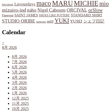
MARU
MICHIE
maco
mio
Luvourdays
tricoteur
orSlow
mizuiro-ind
naho
Nigel Cabourn
ORCIVAL
SAINT JAMES
STANDARD SHIRT
Patagonia
SHOES LIKE POTTERY
YUKI
STUDIO ORIBE
YUSEI
シェフ日記
unfil
tannossa
Calendar
<
8月 2026
8月 2026
7月 2026
6月 2026
5月 2026
4月 2026
3月 2026
2月 2026
1月 2026
12月 2025
11月 2025
10月 2025