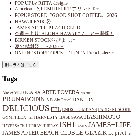
POP UP by RiTTA designs
AmericanaとREMI RELIEF プリントTee
POPUP STORE〝GOOD SHOT COFFEE〟 2026
HAWAII FAIR ②
JAMES AFTER BEACH CLUB
今週末より”ALOHA HAWAII”フェアー開催！
BIRKEN STOCK並びました。
夏の感謝祭 〜2026〜
ONLINESTORE OPEN！/ LINEN French sleeve
Tags
ARTE POVERA
AMERICANA
Abe
assiette
BRUNABOINNE
DANTON
Buddy Optical
DELICIOUS
EEL
ENDS and MEANS
FABIO RUSCONI
HASHIMOTO
HARVESTY
hal
HASEGAWA
GYMPHLEX
ISHI
JAMES+LIFE
HAVERSACK
HURRAY HURRAY
JAMES
LE GLAZIK
JAMES AFTER BEACH CLUB
Le pivot
le