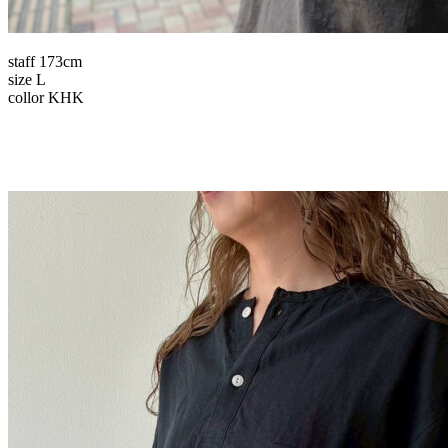
staff 173cm
size L
collor KHK