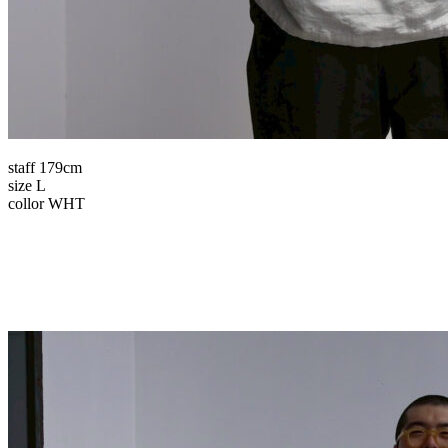
staff 179cm
size L
collor WHT