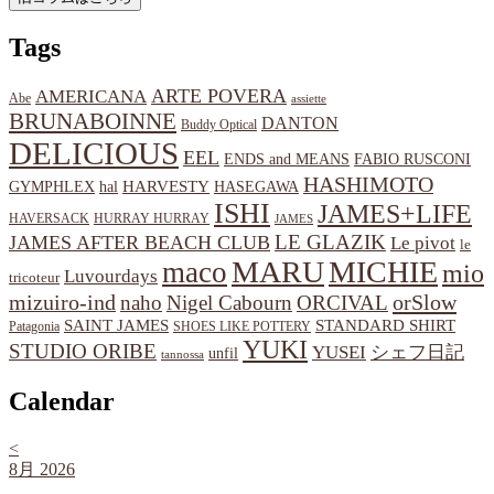
Tags
ARTE POVERA
AMERICANA
Abe
assiette
BRUNABOINNE
DANTON
Buddy Optical
DELICIOUS
EEL
ENDS and MEANS
FABIO RUSCONI
HASHIMOTO
HARVESTY
hal
HASEGAWA
GYMPHLEX
ISHI
JAMES+LIFE
HAVERSACK
HURRAY HURRAY
JAMES
LE GLAZIK
JAMES AFTER BEACH CLUB
Le pivot
le
MARU
MICHIE
maco
mio
Luvourdays
tricoteur
orSlow
mizuiro-ind
naho
Nigel Cabourn
ORCIVAL
SAINT JAMES
STANDARD SHIRT
Patagonia
SHOES LIKE POTTERY
YUKI
STUDIO ORIBE
YUSEI
シェフ日記
unfil
tannossa
Calendar
<
8月 2026