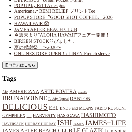
DELICIOUS “Urban Pocket T-Shirt”
POP UP by RiTTA designs
AmericanaとREMI RELIEF プリントTee
POPUP STORE〝GOOD SHOT COFFEE〟 2026
HAWAII FAIR ②
JAMES AFTER BEACH CLUB
今週末より”ALOHA HAWAII”フェアー開催！
BIRKEN STOCK並びました。
夏の感謝祭 〜2026〜
ONLINESTORE OPEN！/ LINEN French sleeve
Tags
ARTE POVERA
AMERICANA
Abe
assiette
BRUNABOINNE
DANTON
Buddy Optical
DELICIOUS
EEL
ENDS and MEANS
FABIO RUSCONI
HASHIMOTO
HARVESTY
hal
HASEGAWA
GYMPHLEX
ISHI
JAMES+LIFE
HAVERSACK
HURRAY HURRAY
JAMES
LE GLAZIK
JAMES AFTER BEACH CLUB
Le pivot
le