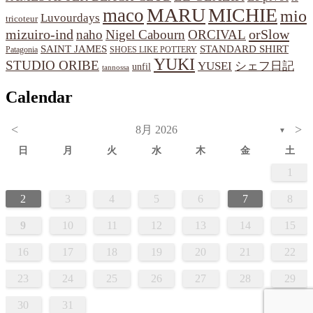
MARU
MICHIE
maco
mio
Luvourdays
tricoteur
orSlow
mizuiro-ind
naho
Nigel Cabourn
ORCIVAL
SAINT JAMES
STANDARD SHIRT
Patagonia
SHOES LIKE POTTERY
YUKI
STUDIO ORIBE
YUSEI
シェフ日記
unfil
tannossa
Calendar
<
>
8月 2026
▼
日
月
火
水
木
金
土
1
2
3
4
5
6
7
8
9
10
11
12
13
14
15
16
17
18
19
20
21
22
23
24
25
26
27
28
29
30
31