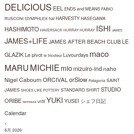
DELICIOUS
EEL
ENDS and MEANS
FABIO
HARVESTY
hal
HASEGAWA
RUSCONI
GYMPHLEX
ISHI
HASHIMOTO
HAVERSACK
HURRAY HURRAY
JAMES
JAMES+LIFE
LE
JAMES AFTER BEACH CLUB
maco
GLAZIK
Le pivot
Luvourdays
le tricoteur
MARU
MICHIE
mio
mizuiro-ind
naho
orSlow
Nigel Cabourn
ORCIVAL
SAINT
Patagonia
STUDIO
JAMES
STANDARD SHIRT
SHOES LIKE POTTERY
YUKI
ORIBE
YUSEI
シェフ日記
unfil
tannossa
Calendar
<
8月 2026