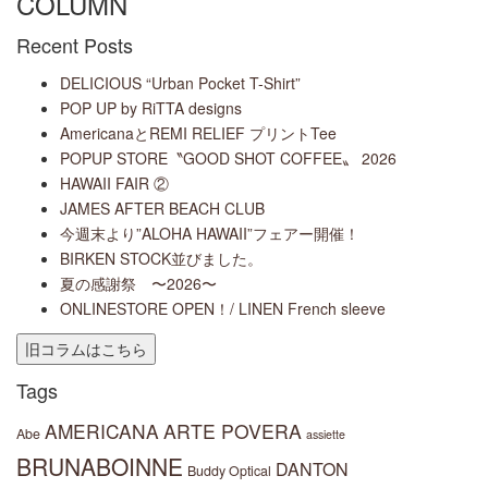
COLUMN
Recent Posts
DELICIOUS “Urban Pocket T-Shirt”
POP UP by RiTTA designs
AmericanaとREMI RELIEF プリントTee
POPUP STORE〝GOOD SHOT COFFEE〟 2026
HAWAII FAIR ②
JAMES AFTER BEACH CLUB
今週末より”ALOHA HAWAII”フェアー開催！
BIRKEN STOCK並びました。
夏の感謝祭 〜2026〜
ONLINESTORE OPEN！/ LINEN French sleeve
Tags
AMERICANA
ARTE POVERA
Abe
assiette
BRUNABOINNE
DANTON
Buddy Optical