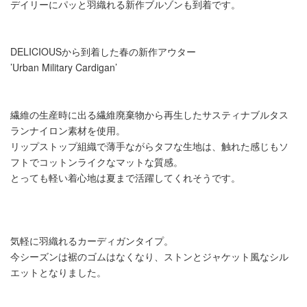
デイリーにパッと羽織れる新作ブルゾンも到着です。
DELICIOUSから到着した春の新作アウター
’Urban Military Cardigan’
繊維の生産時に出る繊維廃棄物から再生したサスティナブルタス
ランナイロン素材を使用。
リップストップ組織で薄手ながらタフな生地は、触れた感じもソ
フトでコットンライクなマットな質感。
とっても軽い着心地は夏まで活躍してくれそうです。
気軽に羽織れるカーディガンタイプ。
今シーズンは裾のゴムはなくなり、ストンとジャケット風なシル
エットとなりました。