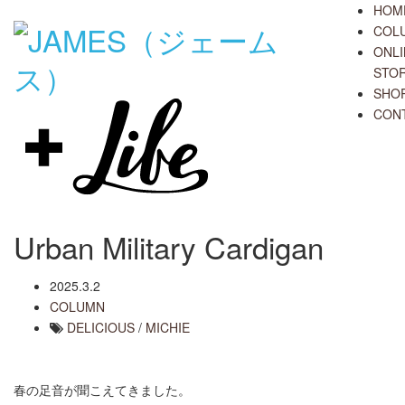
HOM
COL
ONLI
STO
SHO
CON
Urban Military Cardigan
2025.3.2
COLUMN
DELICIOUS
/
MICHIE
春の足音が聞こえてきました。