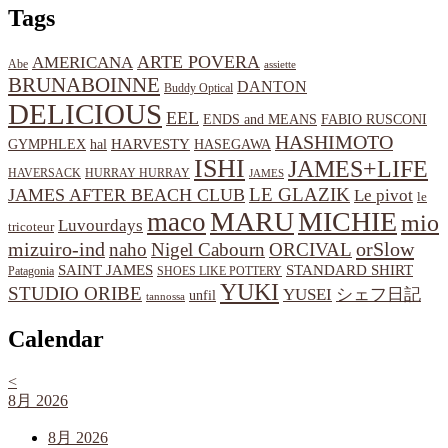
Tags
ARTE POVERA
AMERICANA
Abe
assiette
BRUNABOINNE
DANTON
Buddy Optical
DELICIOUS
EEL
ENDS and MEANS
FABIO RUSCONI
HASHIMOTO
HARVESTY
hal
HASEGAWA
GYMPHLEX
ISHI
JAMES+LIFE
HAVERSACK
HURRAY HURRAY
JAMES
LE GLAZIK
JAMES AFTER BEACH CLUB
Le pivot
le
MARU
MICHIE
maco
mio
Luvourdays
tricoteur
orSlow
mizuiro-ind
naho
Nigel Cabourn
ORCIVAL
SAINT JAMES
STANDARD SHIRT
Patagonia
SHOES LIKE POTTERY
YUKI
STUDIO ORIBE
YUSEI
シェフ日記
unfil
tannossa
Calendar
<
8月 2026
8月 2026