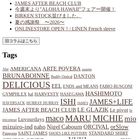
JAMES AFTER BEACH CLUB
今週末より”ALOHA HAWAII”フェアー開催！
BIRKEN STOCK並びました。
夏の感謝祭 〜2026〜
ONLINESTORE OPEN！/ LINEN French sleeve
Tags
ARTE POVERA
AMERICANA
Abe
assiette
BRUNABOINNE
DANTON
Buddy Optical
DELICIOUS
EEL
ENDS and MEANS
FABIO RUSCONI
HASHIMOTO
HARVESTY
hal
HASEGAWA
GYMPHLEX
ISHI
JAMES+LIFE
HAVERSACK
HURRAY HURRAY
JAMES
LE GLAZIK
JAMES AFTER BEACH CLUB
Le pivot
le
MARU
MICHIE
maco
mio
Luvourdays
tricoteur
orSlow
mizuiro-ind
naho
Nigel Cabourn
ORCIVAL
SAINT JAMES
STANDARD SHIRT
Patagonia
SHOES LIKE POTTERY