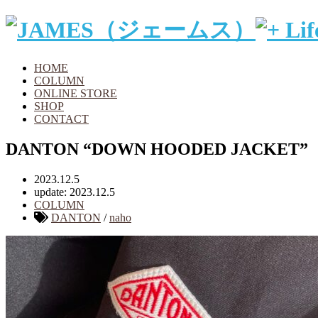
HOME
COLUMN
ONLINE STORE
SHOP
CONTACT
DANTON “DOWN HOODED JACKET”
2023.12.5
update: 2023.12.5
COLUMN
DANTON
/
naho